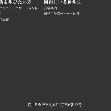
語を学びたい方
国内にいる留学生
バルコミュニケーション科
入学案内
内
留学生学費サポート制度
諸経費
石川県金沢市北安江1丁目6番27号