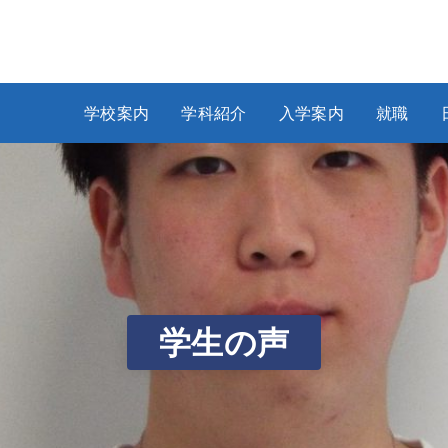
学校案内
学科紹介
入学案内
就職
学
生
の
声