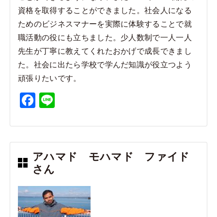
資格を取得することができました。社会人になる
ためのビジネスマナーを実際に体験することで就
職活動の役にも立ちました。少人数制で一人一人
先生が丁寧に教えてくれたおかげで成長できまし
た。社会に出たら学校で学んだ知識が役立つよう
頑張りたいです。
F
Li
a
n
c
e
e
アハマド モハマド ファイド
b
さん
o
o
k