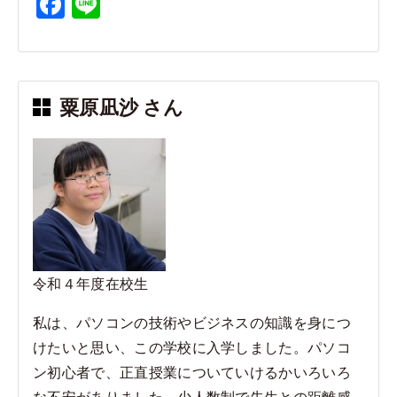
F
Li
a
n
c
e
e
粟原凪沙 さん
b
o
o
k
令和４年度在校生
私は、パソコンの技術やビジネスの知識を身につ
けたいと思い、この学校に入学しました。パソコ
ン初心者で、正直授業についていけるかいろいろ
な不安がありました。少人数制で先生との距離感