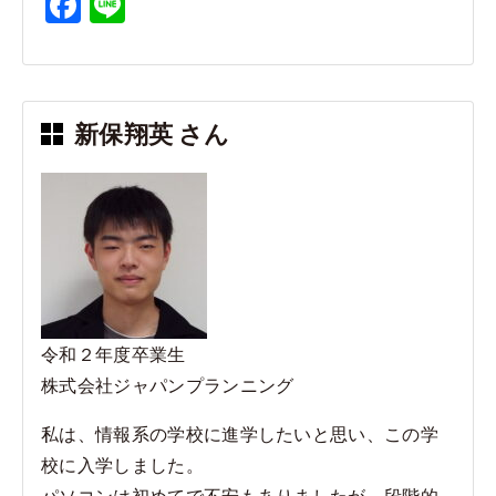
F
Li
a
n
c
e
e
新保翔英 さん
b
o
o
k
令和２年度卒業生
株式会社ジャパンプランニング
私は、情報系の学校に進学したいと思い、この学
校に入学しました。
パソコンは初めてで不安もありましたが、段階的