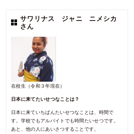
c
e
e
サワリナス ジャニ ニメシカ
b
さん
o
o
k
在校生（令和３年現在）
日本に来てたいせつなことは？
日本に来ていちばんたいせつなことは、時間で
す。学校でもアルバイトでも時間たいせつです。
あと、他の人にあいさつすることです。