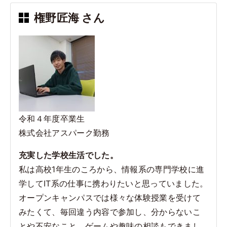
e
権野匠海 さん
b
o
o
k
令和４年度卒業生
株式会社アスパーク勤務
充実した学校生活でした。
私は高校1年生のころから、情報系の専門学校に進
学してIT系の仕事に携わりたいと思っていました。
オープンキャンパスでは様々な体験授業を受けて
みたくて、毎回違う内容で参加し、分からないこ
とや不安なこと、ゲームや趣味の相談もできまし