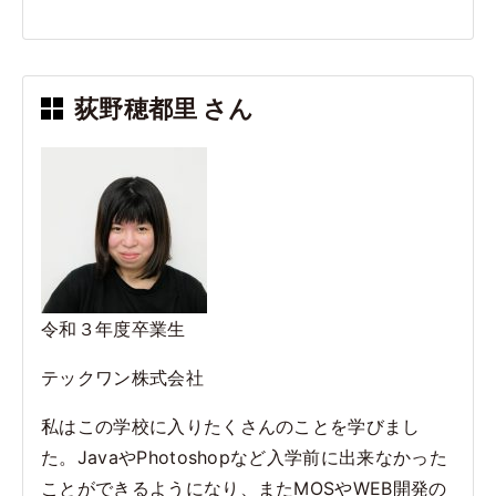
a
n
c
e
e
荻野穂都里 さん
b
o
o
k
令和３年度卒業生
テックワン株式会社
私はこの学校に入りたくさんのことを学びまし
た。JavaやPhotoshopなど入学前に出来なかった
ことができるようになり、またMOSやWEB開発の