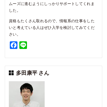
ムーズに進むようにしっかりサポートしてくれま
した。
資格もたくさん取れるので、情報系の仕事をした
いと考えている人はぜひ入学を検討してみてくだ
さい。
F
Li
a
n
c
e
e
多田康平 さん
b
o
o
k