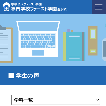
沢校
学
生
の
声