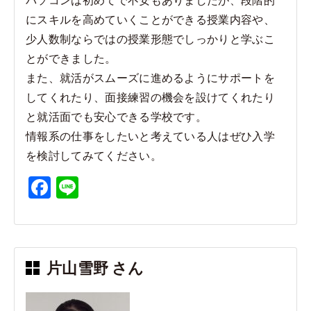
にスキルを高めていくことができる授業内容や、
少人数制ならではの授業形態でしっかりと学ぶこ
とができました。
また、就活がスムーズに進めるようにサポートを
してくれたり、面接練習の機会を設けてくれたり
と就活面でも安心できる学校です。
情報系の仕事をしたいと考えている人はぜひ入学
を検討してみてください。
F
Li
a
n
c
e
e
片山雪野 さん
b
o