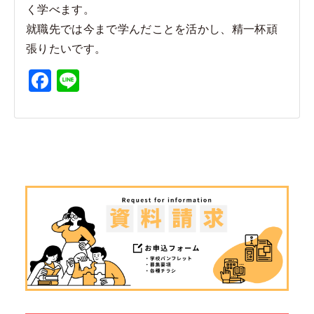
く学べます。
就職先では今まで学んだことを活かし、精一杯頑
張りたいです。
F
Li
a
n
c
e
e
b
o
o
k