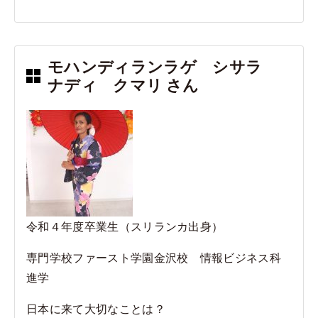
a
n
c
e
e
モハンディランラゲ シサラ
b
ナディ クマリ さん
o
o
k
令和４年度卒業生（スリランカ出身）
専門学校ファースト学園金沢校 情報ビジネス科
進学
日本に来て大切なことは？